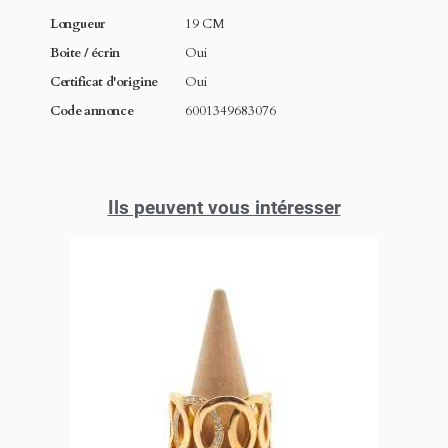
Longueur
19 CM
Boite / écrin
Oui
Certificat d'origine
Oui
Code annonce
6001349683076
Ils peuvent vous intéresser
PROMO !