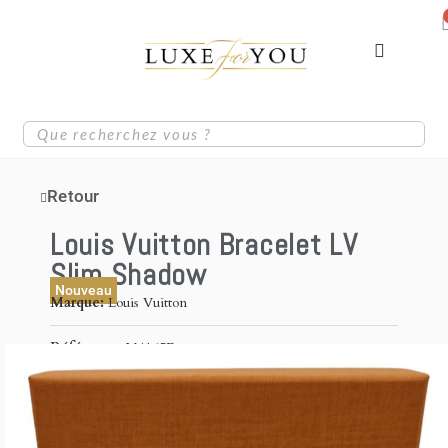
Retour
Louis Vuitton Bracelet LV
Slim Shadow
Nouveau
Marque
Louis Vuitton
Référence
M4165E