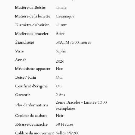
Matière du Boitier
Titane
Matière de la lunette
Céramique
Diamètre du boitier
41 mm
Matière du bracelet
Acier
Étanchéité
50ATM / 500 mètres
Verre
Saphir
Année
2026
Mécanisme apparent
Non
Boite / écrin
Oui
Certificat d'origine
Oui
Garantie
2 Ans
2ème Bracelet - Limitée à 300
Plus d'informations
exemplaires
Couleur du cadran
Noir
Réserve de marche
38 Heures
Calibre du mouvement
Sellita SW200