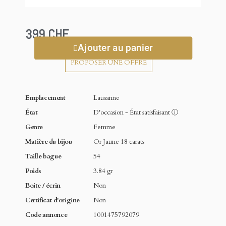
399 CHF
Ajouter au panier
PROPOSER UNE OFFRE
Emplacement
Lausanne
État
D'occasion - État satisfaisant
ⓘ
Genre
Femme
Matière du bijou
Or Jaune 18 carats
Taille bague
54
Poids
3.84 gr
Boite / écrin
Non
Certificat d'origine
Non
Code annonce
1001475792079