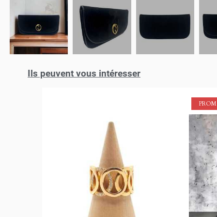
Ils peuvent vous intéresser
PROMO !
PROM
((
C
ME
((
Vou