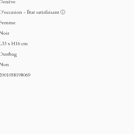
Genève
D'occasion - État satisfaisant
ⓘ
Femme
Noir
L33 x H16 cm
Dustbag
Non
2001058198069