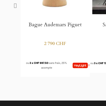
NYON
iguet
Sac À Dos Burberry
Sac 
590 CHF
ou
3 x CHF 177.00
sans frais, 10% acompte
ou
3 x CHF 2