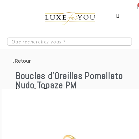
Retour
Boucles d’Oreilles Pomellato
Nudo Topaze PM
Marque
Pomellato