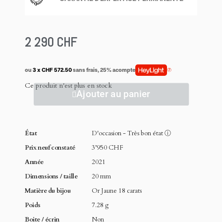
2 290 CHF
ou
3 x CHF 572.50
sans frais, 25% acompte
Ce produit n'est plus en stock
Ajouter au panier
État
D'occasion - Très bon état
ⓘ
Prix neuf constaté
3’950 CHF
Année
2021
Dimensions / taille
20 mm
Matière du bijou
Or Jaune 18 carats
Poids
7.28 g
Boite / écrin
Non