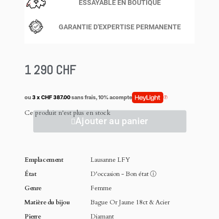
ESSAYABLE EN BOUTIQUE
GARANTIE D'EXPERTISE PERMANENTE
1 290 CHF
ou
3 x CHF 387.00
sans frais, 10% acompte
Ce produit n'est plus en stock
Ajouter au panier
Emplacement
Lausanne LFY
État
D'occasion - Bon état
ⓘ
Genre
Femme
Matière du bijou
Bague Or Jaune 18ct & Acier
Pierre
Diamant