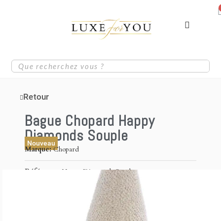
Retour
Bague Chopard Happy
Diamonds Souple
Nouveau
Marque
Chopard
Référence
Happy Diamonds Souple