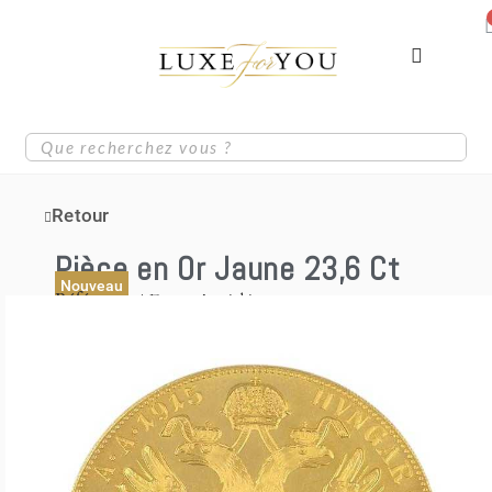
Retour
Pièce en Or Jaune 23,6 Ct
Nouveau
Référence
4 Ducats Autrichiens