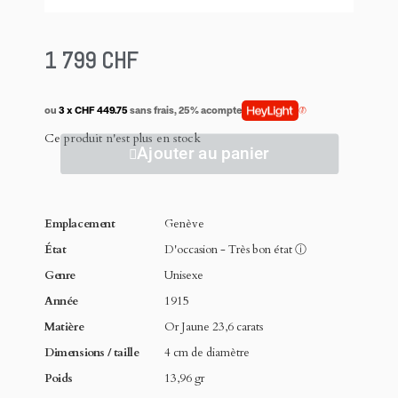
1 799 CHF
ou
3 x CHF 449.75
sans frais, 25% acompte
Ce produit n'est plus en stock
Ajouter au panier
Emplacement
Genève
État
D'occasion - Très bon état
ⓘ
Genre
Unisexe
Année
1915
Matière
Or Jaune 23,6 carats
Dimensions / taille
4 cm de diamètre
Poids
13,96 gr