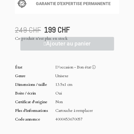
GARANTIE D'EXPERTISE PERMANENTE
249 CHF
199 CHF
Ce produit n'est plus en stock
Ajouter au panier
État
D'occasion - Bon état
ⓘ
Genre
Unisexe
Dimensions / taille
13.5x1 cm
Boite / écrin
Oui
Certificat d'origine
Non
Plus d'informations
Cartouche à remplacer
Code annonce
4000453670057