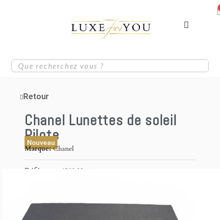
Retour
Chanel Lunettes de soleil
Pilote
Nouveau
Marque
Chanel
Référence
4298 H