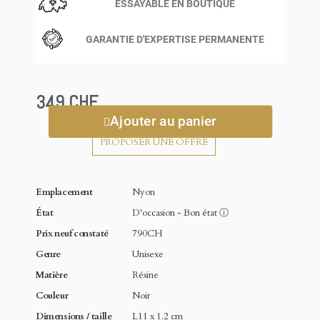
ESSAYABLE EN BOUTIQUE
GARANTIE D'EXPERTISE PERMANENTE
349 CHF
Ajouter au panier
PROPOSER UNE OFFRE
Emplacement
Nyon
État
D'occasion - Bon état
ⓘ
Prix neuf constaté
790CH
Genre
Unisexe
Matière
Résine
Couleur
Noir
Dimensions / taille
L11 x 1.2 cm