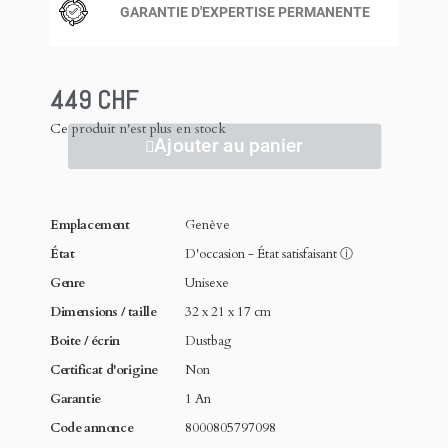
GARANTIE D'EXPERTISE PERMANENTE
449 CHF
Ce produit n'est plus en stock
Ajouter au panier
Emplacement
Genève
État
D'occasion - État satisfaisant
ⓘ
Genre
Unisexe
Dimensions / taille
32 x 21 x 17 cm
Boite / écrin
Dustbag
Certificat d'origine
Non
Garantie
1 An
Code annonce
8000805797098