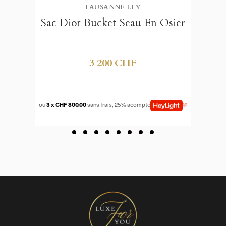
LAUSANNE LFY
Sac Dior Bucket Seau En Osier
3 200 CHF
((TITLE))
CONNEXION
ou
3 x CHF 800.00
sans frais, 25% acompte
MES LISTES D'ENVIES
((LABEL))
Vous devez être connecté pour ajouter des produits à votre liste
d'envies.
Créer une nouvelle liste
add_circle_outline
((CANCELTEXT))
((LOGINTEXT))
((CANCELTEXT))
((CREATETEXT))