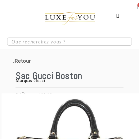
Retour
Sac Gucci Boston
Marque
Gucci
Référence
193603