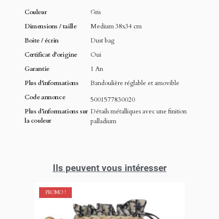
Couleur
Gris
Dimensions / taille
Medium 38x34 cm
Boite / écrin
Dust bag
Certificat d'origine
Oui
Garantie
1 An
Plus d'informations
Bandoulière réglable et amovible
Code annonce
5001577830020
Plus d’informations sur
Détails métalliques avec une finition
la couleur
palladium
Ils peuvent vous intéresser
PROMO !