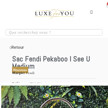
Retour
Sac Fendi Pekaboo I See U
Medium
Nouveau
Marque
Fendi
Référence
7VA529