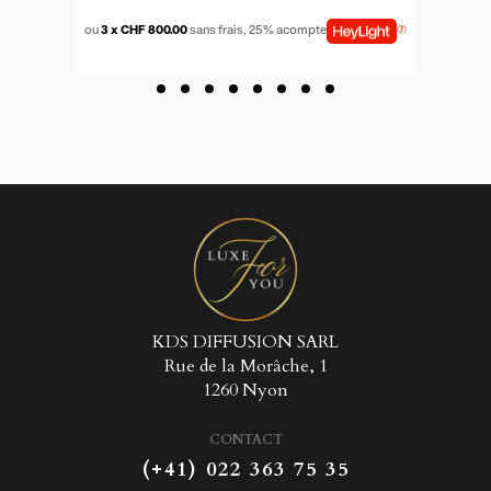
Créer une nouvelle liste
add_circle_outline
((CANCELTEXT))
((LOGINTEXT))
ou
3 x CHF 800.00
sans frais, 25% acompte
((CANCELTEXT))
((CREATETEXT))
KDS DIFFUSION SARL
Rue de la Morâche, 1
1260 Nyon
CONTACT
(+41) 022 363 75 35