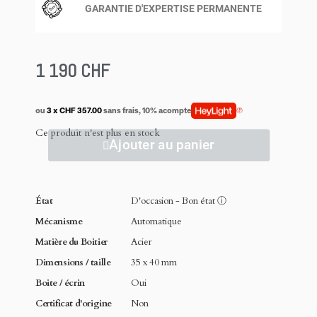
GARANTIE D'EXPERTISE PERMANENTE
1 190 CHF
ou
3 x CHF 357.00
sans frais, 10% acompte
Ce produit n'est plus en stock
Ajouter au panier
État
D'occasion - Bon état
ⓘ
Mécanisme
Automatique
Matière du Boitier
Acier
Dimensions / taille
35 x 40 mm
Boite / écrin
Oui
Certificat d'origine
Non