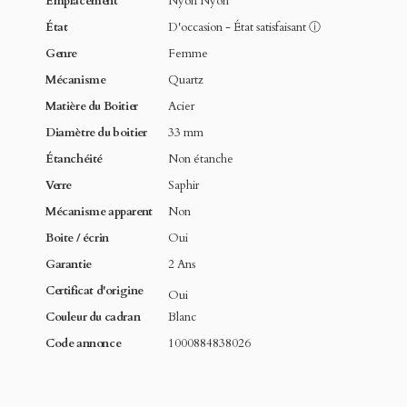
Emplacement
Nyon Nyon
État
D'occasion - État satisfaisant
ⓘ
Genre
Femme
Mécanisme
Quartz
Matière du Boitier
Acier
Diamètre du boitier
33 mm
Étanchéité
Non étanche
Verre
Saphir
Mécanisme apparent
Non
Boite / écrin
Oui
Garantie
2 Ans
Certificat d'origine
Oui
Couleur du cadran
Blanc
Code annonce
1000884838026