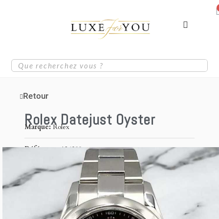
Retour
Rolex Datejust Oyster
Marque
Rolex
Référence
126300