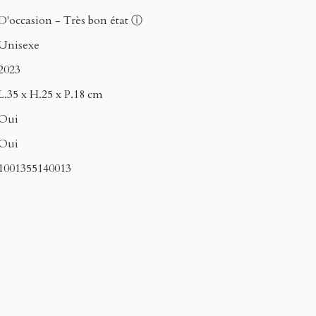
D'occasion - Très bon état
ⓘ
Unisexe
2023
L.35 x H.25 x P.18 cm
Oui
Oui
1001355140013