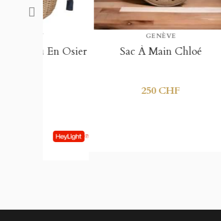
GENÈVE
 En Osier
Sac À Main Chloé
250 CHF
ou
3 x CHF 4