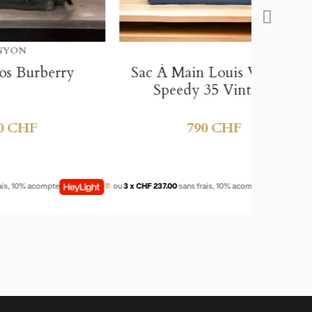
ste
))
))
ry
Sac À Main Louis Vuitton
Sa
Speedy 35 Vintage
790 CHF
ou
3 x CHF 237.00
sans frais, 10% acompte
ou
3 x CHF 177.