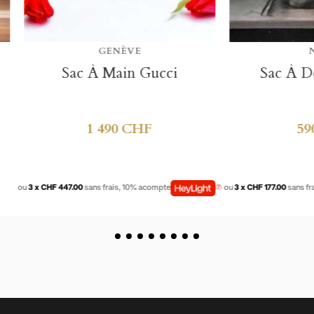
Créer une nouvelle li
add_circle_outline
((CANCELTEXT))
((LOGINTEXT
((CANCELTEXT))
((CREATETEXT
GENÈVE
NYON
Sac À Main Gucci
Sac À Dos Burber
1 490 CHF
590 CHF
47.00
sans frais, 10% acompte
ou
3 x CHF 177.00
sans frais, 10% acompte