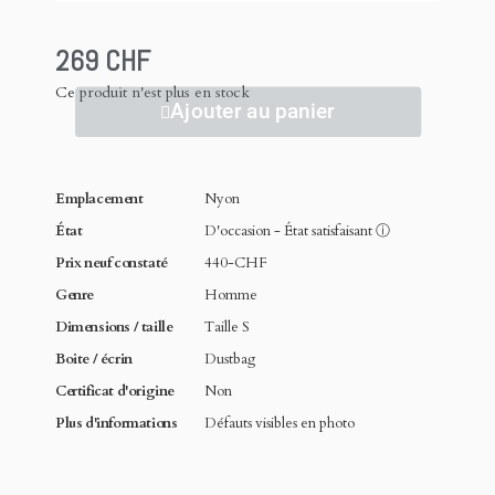
269 CHF
Ce produit n'est plus en stock
Ajouter au panier
Emplacement
Nyon
État
D'occasion - État satisfaisant
ⓘ
Prix neuf constaté
440-CHF
Genre
Homme
Dimensions / taille
Taille S
Boite / écrin
Dustbag
Certificat d'origine
Non
Plus d'informations
Défauts visibles en photo