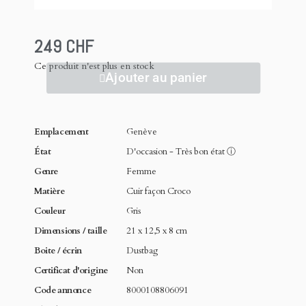
249 CHF
Ce produit n'est plus en stock
Ajouter au panier
Emplacement
Genève
État
D'occasion - Très bon état
ⓘ
Genre
Femme
Matière
Cuir façon Croco
Couleur
Gris
Dimensions / taille
21 x 12,5 x 8 cm
Boite / écrin
Dustbag
Certificat d'origine
Non
Code annonce
8000108806091