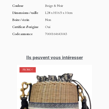
Couleur
Beige & Noir
Dimensions / taille
L28 x H16.5 x 10cm
Boite / écrin
Non
Certificat d'origine
Oui
Code annonce
7000164643043
Ils peuvent vous intéresser
PROMO !