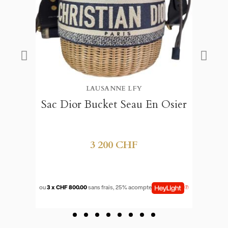
LAUSANNE LFY
Sac Dior Bucket Seau En Osier
((TITLE))
3 200 CHF
CONNEXION
MES LISTES D'ENVIES
((LABEL))
Vous devez être connecté pour ajouter des produits à votre liste
d'envies.
ou
3 x CHF 800.00
sans frais, 25% acompte
Créer une nouvelle liste
add_circle_outline
((CANCELTEXT))
((LOGINTEXT))
((CANCELTEXT))
((CREATETEXT))