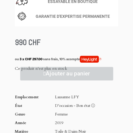
ESSAYABLE EN BOUTIQUE
GARANTIE D'EXPERTISE PERMANENTE
990 CHF
ou
3 x CHF 297.00
sans frais, 10% acompte
Ce produit n'est plus en stock
Ajouter au panier
Emplacement
Lausanne LFY
État
D'occasion - Bon état
ⓘ
Genre
Femme
Année
2019
Matière
Toile & Daim Noir