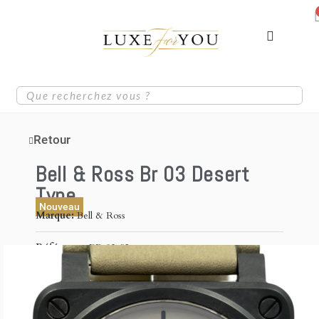
Retour
Bell & Ross Br 03 Desert
Type
Nouveau
Marque
Bell & Ross
Référence
BR 03-92