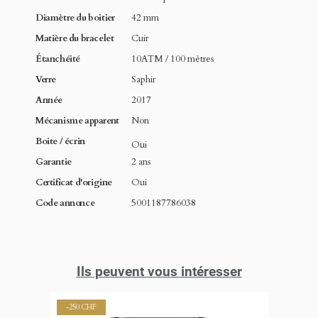
Diamètre du boitier
42 mm
Matière du bracelet
Cuir
Étanchéité
10ATM / 100 mètres
Verre
Saphir
Année
2017
Mécanisme apparent
Non
Boite / écrin
Oui
Garantie
2 ans
Certificat d'origine
Oui
Code annonce
5001187786038
Ils peuvent vous intéresser
-250 CHF