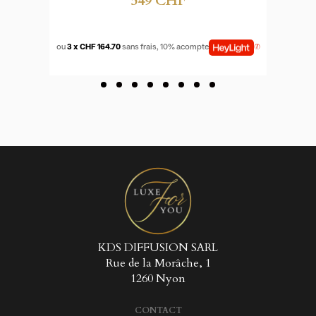
549 CHF
Créer une nouvelle liste
add_circle_outline
((CANCELTEXT))
((LOGINTEXT))
((CANCELTEXT))
((CREATETEXT))
ou
3 x CHF 164.70
sans frais, 10% acompte
KDS DIFFUSION SARL
Rue de la Morâche, 1
1260 Nyon
CONTACT