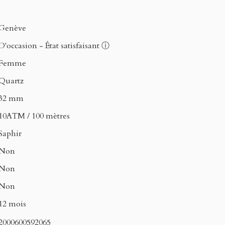
Genève
D'occasion - État satisfaisant
ⓘ
Femme
Quartz
32 mm
10ATM / 100 mètres
Saphir
Non
Non
Non
12 mois
2000600592065