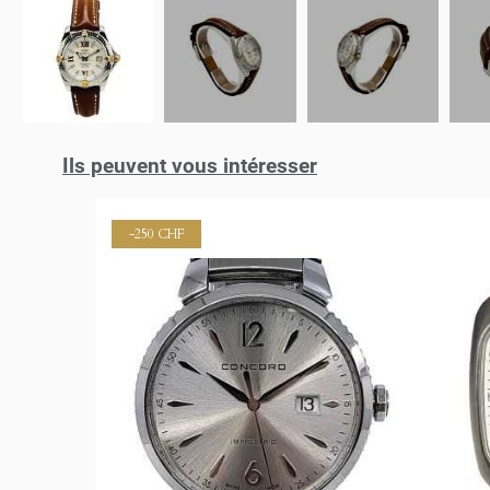
Ils peuvent vous intéresser
((
C
ME
((
Vou